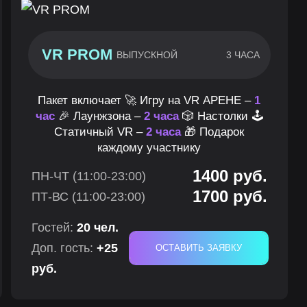
VR PROM
ВЫПУСКНОЙ
3 ЧАСА
Пакет включает 🚀 Игру на VR АРЕНЕ –
1
час
🎉 Лаунжзона –
2 часа
🎲 Настолки 🕹
Статичный VR –
2 часа
🎁 Подарок
каждому участнику
1400 руб.
ПН-ЧТ (11:00-23:00)
1700 руб.
ПТ-ВС (11:00-23:00)
Гостей:
20 чел.
Доп. гость:
+25
ОСТАВИТЬ ЗАЯВКУ
руб.