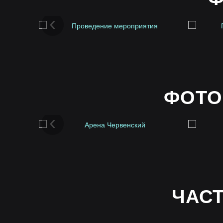
‹
ФОТО
‹
ЧАС