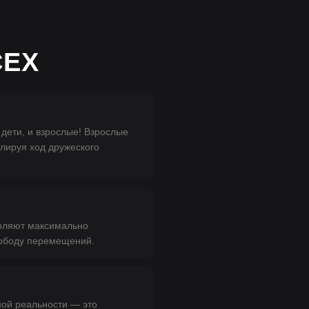
СЕХ
 дети, и взрослые! Взрослые
олируя ход дружеского
воляют максимально
вободу перемещений.
ной реальности — это