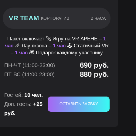
VR TEAM
КОРПОРАТИВ
2 ЧАСА
Пакет включает 🚀 Игру на VR АРЕНЕ –
1
час
🎉 Лаунжзона –
1 час
🕹 Статичный VR
–
1 час
🎁 Подарок каждому участнику
690 руб.
ПН-ЧТ (11:00-23:00)
880 руб.
ПТ-ВС (11:00-23:00)
Гостей:
10 чел.
Доп. гость:
+25
ОСТАВИТЬ ЗАЯВКУ
руб.