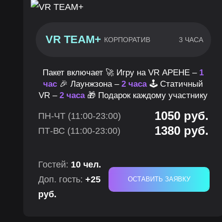
VR TEAM+
КОРПОРАТИВ
3 ЧАСА
Пакет включает 🚀 Игру на VR АРЕНЕ –
1
час
🎉 Лаунжзона –
2 часа
🕹 Статичный
VR –
2 часа
🎁 Подарок каждому участнику
1050 руб.
ПН-ЧТ (11:00-23:00)
1380 руб.
ПТ-ВС (11:00-23:00)
Гостей:
10 чел.
Доп. гость:
+25
ОСТАВИТЬ ЗАЯВКУ
руб.