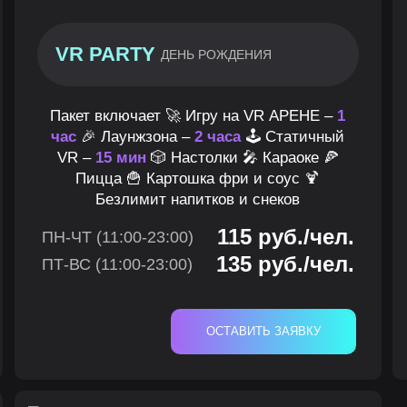
VR PARTY
ДЕНЬ РОЖДЕНИЯ
Пакет включает 🚀 Игру на VR АРЕНЕ –
1
час
🎉 Лаунжзона –
2 часа
🕹 Статичный
VR –
15 мин
🎲 Настолки 🎤 Караоке 🍕
Пицца 🍟 Картошка фри и соус 🍹
Безлимит напитков и снеков
115 руб./чел.
ПН-ЧТ (11:00-23:00)
135 руб./чел.
ПТ-ВС (11:00-23:00)
ОСТАВИТЬ ЗАЯВКУ