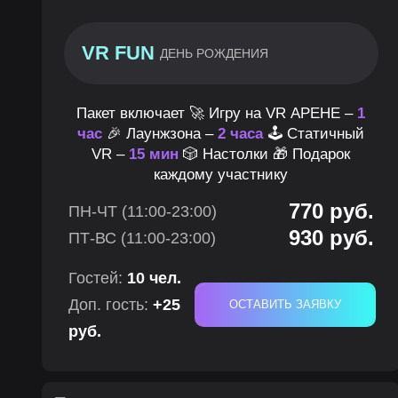
VR FUN
ДЕНЬ РОЖДЕНИЯ
Пакет включает 🚀 Игру на VR АРЕНЕ –
1
час
🎉 Лаунжзона –
2 часа
🕹 Статичный
VR –
15 мин
🎲 Настолки 🎁 Подарок
каждому участнику
770 руб.
ПН-ЧТ (11:00-23:00)
930 руб.
ПТ-ВС (11:00-23:00)
Гостей:
10 чел.
Доп. гость:
+25
ОСТАВИТЬ ЗАЯВКУ
руб.