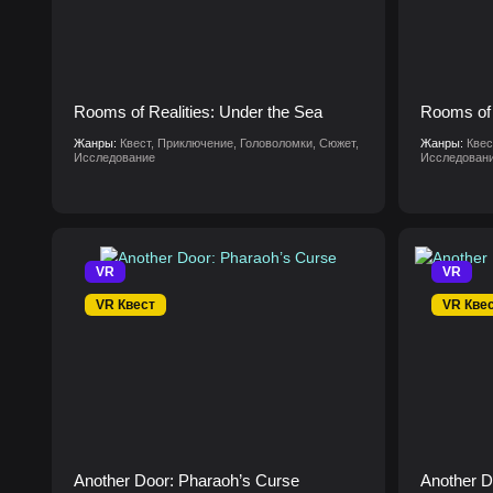
Rooms of Realities: Under the Sea
Rooms of 
Жанры:
Квест, Приключение, Головоломки, Сюжет,
Жанры:
Квес
Исследование
Исследован
VR
VR
VR Квест
VR Кве
Another Door: Pharaoh’s Curse
Another D