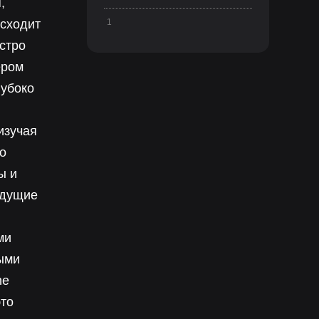
,
исходит
1
стро
ером
лубоко
изучая
о
ы и
едущие
ми
ыми
he
это