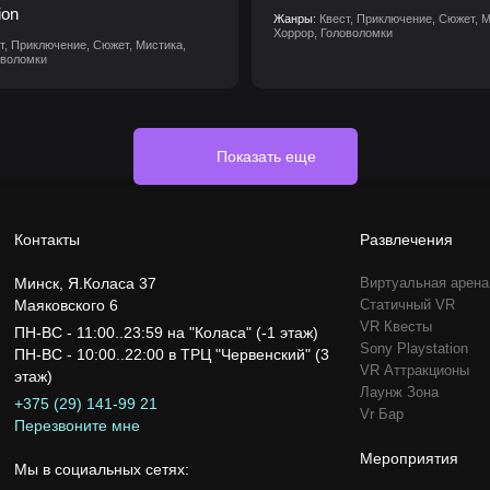
ion
Жанры:
Квест, Приключение, Сюжет, М
Хоррор, Головоломки
т, Приключение, Сюжет, Мистика,
оволомки
Показать еще
Контакты
Развлечения
Минск,
Я.Коласа 37
Виртуальная арена
Маяковского 6
Статичный VR
VR Квесты
ПН-ВС - 11:00..23:59 на "Коласа" (-1 этаж)
Sony Playstation
ПН-ВС - 10:00..22:00 в ТРЦ "Червенский" (3
VR Аттракционы
этаж)
Лаунж Зона
+375 (29) 141-99 21
Vr Бар
Перезвоните мне
Мероприятия
Мы в социальных сетях: