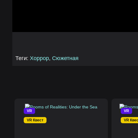
Теги:
Хоррор
,
Сюжетная
VR
VR
VR Квест
VR Кве