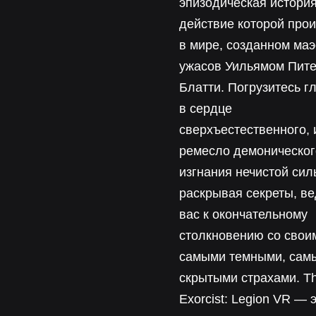
эпизодическая история
действие которой про
в мире, созданном маэ
ужасов Уильямом Пит
Блатти. Погрузитесь г
в сердце
сверхъестественного, 
ремесло демоническог
изгнания нечистой сил
раскрывая секреты, в
вас к окончательному
столкновению со свои
самыми темными, сам
скрытыми страхами. T
Exorcist: Legion VR — 