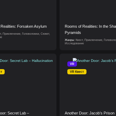
Realities: Forsaken Asylum
Rooms of Realities: In the Sh
Pyramids
т, Приключение, Головоломки, Сюжет,
ие
Жанры:
Квест, Приключение, Головол
Исследование
VR
ст
VR Квест
oor: Secret Lab –
Another Door: Jacob’s Prison