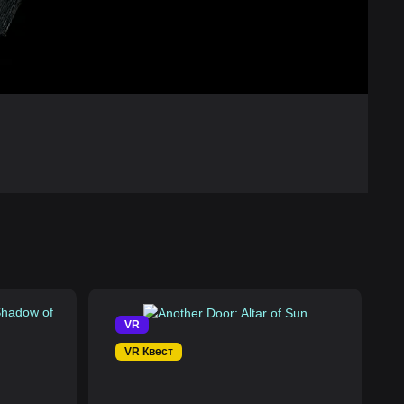
VR
VR Квест