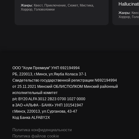
Hallucinat
Жанры:
Квест, Приключение, Сюжет, Мистика,
Хоррор, Головоломки
Жанры:
Квес
Хоррор, Гол
ООО "Хоум Премиум" УНП 692194994
РБ, 220013, г.Минск, ул.Якуба Коласа 37-1
Свидетельство государственной регистрации N692194994
от 25.11.2021 Минский ОБЛИСПОЛКОМ Минский районный
исполнительный комитет
р/с BY20 ALFA 3012 2B23 0700 1027 0000
в ЗАО «АЛЬФА - БАНК» УНП 101541947
г.Минск, 220013, ул.Сурганова, 43-47
Код Банка ALFABY2X
Политика конфиденциальности
Политика файлов cookie